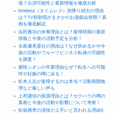
場？出演可能性と最新情報を徹底分析
timelesz（タイムレス）担降り続出の理由
は？TV初歌唱がまさかのお遊戯会状態！真
相を徹底解説
浜田雅功の休養理由とは？復帰時期の最新
情報と今後の活動予定を分析！
永島優美退社の理由は？なぜ辞めるかや今
後の活動やフルーツビジネス転身の可能性
を調査！
紫咲シオンの卒業理由なぜ？転生への可能
性や妊娠の噂に迫る！
松本人志が復帰するのは本当？活動再開無
理など厳しい声も
上村謙信の脱退理由とは？セクハラの噂の
真相と今後の活動や影響について考察！
松坂桃李の演技が上手いと言われる理由5