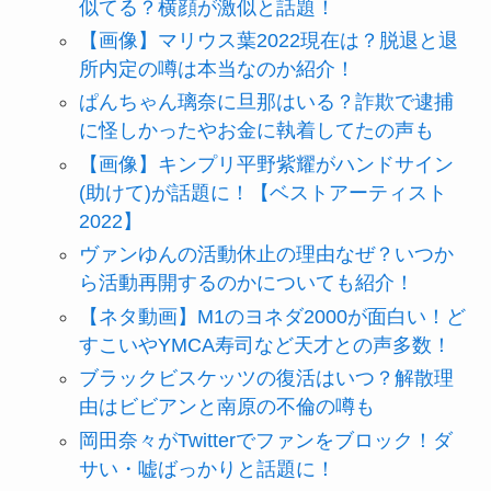
似てる？横顔が激似と話題！
【画像】マリウス葉2022現在は？脱退と退
所内定の噂は本当なのか紹介！
ぱんちゃん璃奈に旦那はいる？詐欺で逮捕
に怪しかったやお金に執着してたの声も
【画像】キンプリ平野紫耀がハンドサイン
(助けて)が話題に！【ベストアーティスト
2022】
ヴァンゆんの活動休止の理由なぜ？いつか
ら活動再開するのかについても紹介！
【ネタ動画】M1のヨネダ2000が面白い！ど
すこいやYMCA寿司など天才との声多数！
ブラックビスケッツの復活はいつ？解散理
由はビビアンと南原の不倫の噂も
岡田奈々がTwitterでファンをブロック！ダ
サい・嘘ばっかりと話題に！