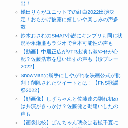
出！
幾田りらがユニットでの紅白2022出演決
定！おもかげ披露に嬉しいや楽しみの声多
数
鈴木おさむのSMAP小説にキンプリも同じ状
況や永瀬廉もラジオで台本可能性の声も
【動画】中居正広がVTR出演も激やせが心
配？佐藤浩市を思い出すの声も【珍プレー
2022】
SnowManの勝手にしやがれを映画公式が批
判！削除されたツイートとは！【FNS歌謡
祭2022】
【顔画像】しずちゃんと佐藤達の馴れ初め
は共演がきっかけ？佐藤健と勘違いしたの
声も
【画像比較】ぱんちゃん璃奈は若槻千夏に