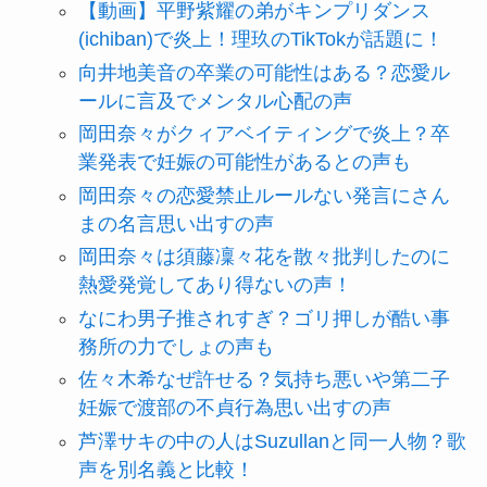
【動画】平野紫耀の弟がキンプリダンス
(ichiban)で炎上！理玖のTikTokが話題に！
向井地美音の卒業の可能性はある？恋愛ル
ールに言及でメンタル心配の声
岡田奈々がクィアベイティングで炎上？卒
業発表で妊娠の可能性があるとの声も
岡田奈々の恋愛禁止ルールない発言にさん
まの名言思い出すの声
岡田奈々は須藤凜々花を散々批判したのに
熱愛発覚してあり得ないの声！
なにわ男子推されすぎ？ゴリ押しが酷い事
務所の力でしょの声も
佐々木希なぜ許せる？気持ち悪いや第二子
妊娠で渡部の不貞行為思い出すの声
芦澤サキの中の人はSuzullanと同一人物？歌
声を別名義と比較！