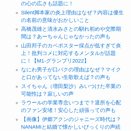
の心の広さも話題に！
Silent脚本家の炎上理由はなぜ？内容は優生
の名前の意味がおかしいこと
高橋茂雄と清水みさとの馴れ初めや交際期
間は？あーちゃんじゃなかったの声も
山田邦子のカベポスター採点が低すぎて炎
上！批判コメに対応するメンタルが話題
に！【M1-グランプリ2022】
なにわ男子が口パクの理由はなぜ？マイク
と口があってない生歌歌えば？の声も
スイちゃん（増田梨沙）みいつけた卒業の
可能性は？寂しいの声
ラウールの学業専念いつまで？退所を心配
のファン安堵！安心した頑張っての声も
【画像】伊郷アクンのジャニーズ時代は？
NANAMIと結婚で懐かしいびっくりの声続