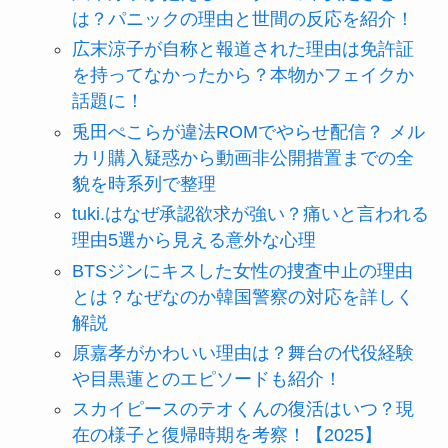
は？パニックの理由と世間の反応を紹介！
広末涼子が自称と報道された理由は免許証
を持ってなかったから？本物かフェイクか
話題に！
兎田ぺこらが違法ROMでやらせ配信？ メル
カリ購入疑惑から動画非公開措置までの全
貌を時系列で整理
tuki.はなぜ承認欲求が強い？痛いと言われる
理由5選から見える意外な心理
BTSジンにキスした女性の捜査中止の理由
とは？なぜなのか韓国警察の対応を詳しく
解説
原嘉孝がかわいい理由は？舞台の代役経験
や目黒蓮とのエピソードも紹介！
スカイピースのテオくんの復活はいつ？現
在の様子と復帰時期を考察！【2025】