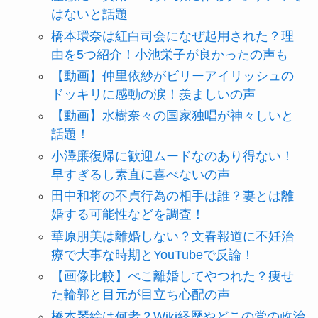
はないと話題
橋本環奈は紅白司会になぜ起用された？理
由を5つ紹介！小池栄子が良かったの声も
【動画】仲里依紗がビリーアイリッシュの
ドッキリに感動の涙！羨ましいの声
【動画】水樹奈々の国家独唱が神々しいと
話題！
小澤廉復帰に歓迎ムードなのあり得ない！
早すぎるし素直に喜べないの声
田中和将の不貞行為の相手は誰？妻とは離
婚する可能性などを調査！
華原朋美は離婚しない？文春報道に不妊治
療で大事な時期とYouTubeで反論！
【画像比較】ぺこ離婚してやつれた？痩せ
た輪郭と目元が目立ち心配の声
橋本琴絵は何者？Wiki経歴やどこの党の政治