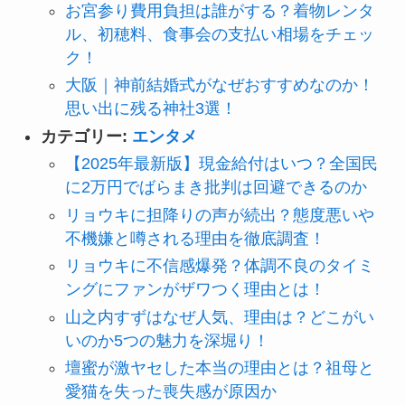
お宮参り費用負担は誰がする？着物レンタ
ル、初穂料、食事会の支払い相場をチェッ
ク！
大阪｜神前結婚式がなぜおすすめなのか！
思い出に残る神社3選！
カテゴリー:
エンタメ
【2025年最新版】現金給付はいつ？全国民
に2万円でばらまき批判は回避できるのか
リョウキに担降りの声が続出？態度悪いや
不機嫌と噂される理由を徹底調査！
リョウキに不信感爆発？体調不良のタイミ
ングにファンがザワつく理由とは！
山之内すずはなぜ人気、理由は？どこがい
いのか5つの魅力を深堀り！
壇蜜が激ヤセした本当の理由とは？祖母と
愛猫を失った喪失感が原因か