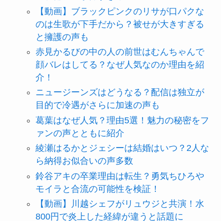
【動画】ブラックピンクのリサが口パクな
のは生歌が下手だから？被せが大きすぎる
と擁護の声も
赤見かるびの中の人の前世はむんちゃんで
顔バレはしてる？なぜ人気なのか理由を紹
介！
ニュージーンズはどうなる？配信は独立が
目的で冷遇がさらに加速の声も
葛葉はなぜ人気？理由5選！魅力の秘密をフ
ァンの声とともに紹介
綾瀬はるかとジェシーは結婚はいつ？2人な
ら納得お似合いの声多数
鈴谷アキの卒業理由は転生？勇気ちひろや
モイラと合流の可能性を検証！
【動画】川越シェフがリュウジと共演！水
800円で炎上した経緯が違うと話題に