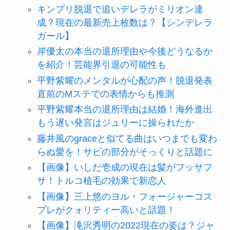
キンプリ脱退で追いデレラがミリオン達
成？現在の最新売上枚数は？【シンデレラ
ガール】
岸優太の本当の退所理由や今後どうなるか
を紹介！芸能界引退の可能性も
平野紫耀のメンタルが心配の声！脱退発表
直前のMステでの表情からも推測
平野紫耀本当の退所理由は結婚！海外進出
もう遅い発言はジュリーに操られたか
藤井風のgraceと似てる曲はいつまでも変わ
らぬ愛を！サビの部分がそっくりと話題に
【画像】いしだ壱成の現在は髪がフッサフ
サ！トルコ植毛の効果で新恋人
【画像】三上悠のヨル・フォージャーコス
プレがクォリティー高いと話題！
【画像】滝沢秀明の2022現在の姿は？ジャ