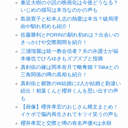
兼近大樹の小説の映画化は今後どうなる？
いじめの描写は本当なのかの声も
島袋寛子と松本人志の熱愛は本当？破局理
由や馴れ初めも紹介！
佐藤勝利とPORINの馴れ初めは？出会いの
きっかけや交際期間を紹介！
三浦瑠麗は統一教会信者？夫の弁護士が福
本修也でひろゆきもズブズブと指摘
真剣佑の嫁は岡本奈月で略奪婚？Takaとの
三角関係の噂の真相も紹介！
真剣佑と郷敦のW結婚に2人が結婚と勘違い
続出！相葉くんと櫻井くんを思い出すの声
も
【画像】櫻井孝宏のおじさん構文まとめ！
イケボで脳内再生されてキツイ笑うの声も
櫻井孝宏と交際と噂の有名声優Xは水樹