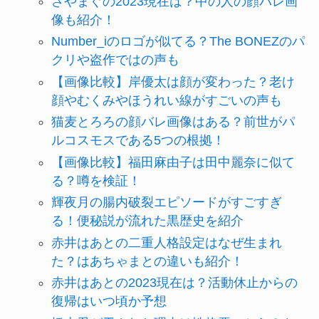
さやまぐの2023現在は？中の人の顔バレ画
像も紹介！
Number_iのロゴが似てる？The BONEZのパ
クリや盗作ではの声も
【画像比較】岸優太は顔が変わった？老け
顔やむくみやほうれい線がすごいの声も
猫麦とろろの顔バレ画像はある？前世がパ
ルコスモスである5つの根拠！
【画像比較】福田麻由子は田中麗奈に似て
る？噂を検証！
輝夜月の腸内破裂エピソードがすごすぎ
る！便秘説が流れた黒歴史を紹介
赤井はあとの二重人格設定はなぜ生まれ
た？はあちゃまとの違いも紹介！
赤井はあとの2023現在は？活動休止からの
復帰はいつ頃か予想