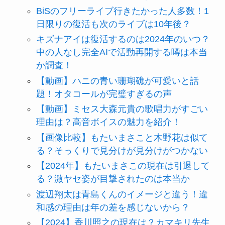
BiSのフリーライブ行きたかった人多数！1
日限りの復活も次のライブは10年後？
キズナアイは復活するのは2024年のいつ？
中の人なし完全AIで活動再開する噂は本当
か調査！
【動画】ハニの青い珊瑚礁が可愛いと話
題！オタコールが完璧すぎるの声
【動画】ミセス大森元貴の歌唱力がすごい
理由は？高音ボイスの魅力を紹介！
【画像比較】もたいまさこと木野花は似て
る？そっくりで見分けが見分けがつかない
【2024年】もたいまさこの現在は引退して
る？激ヤセ姿が目撃されたのは本当か
渡辺翔太は青島くんのイメージと違う！違
和感の理由は年の差を感じないから？
【2024】香川照之の現在は？カマキリ先生