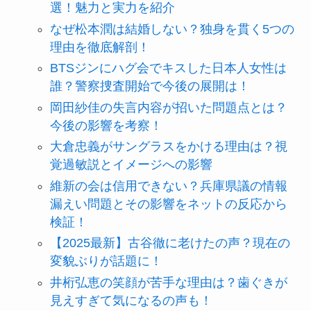
選！魅力と実力を紹介
なぜ松本潤は結婚しない？独身を貫く5つの
理由を徹底解剖！
BTSジンにハグ会でキスした日本人女性は
誰？警察捜査開始で今後の展開は！
岡田紗佳の失言内容が招いた問題点とは？
今後の影響を考察！
大倉忠義がサングラスをかける理由は？視
覚過敏説とイメージへの影響
維新の会は信用できない？兵庫県議の情報
漏えい問題とその影響をネットの反応から
検証！
【2025最新】古谷徹に老けたの声？現在の
変貌ぶりが話題に！
井桁弘恵の笑顔が苦手な理由は？歯ぐきが
見えすぎて気になるの声も！