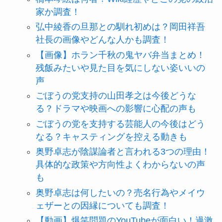
家か調査！
弘中綾香の旦那との馴れ初めは？岡田祥吾
社長の画像やどんな人かも調査！
【画像】ホラン千秋の鬼ヤバ弁当まとめ！
残飯みたいや見た目を気にしない姿いいの
声
ごぼうの党支持の山田孝之は今後どうな
る？ドラマや映画への影響に心配の声も
ごぼうの党を支持する芸能人の今後はどう
なる？キャスティングを控える動きも
奥野卓志が陰謀論者と言われる3つの理由！
具体的な政策や方向性よくわからないの声
も
奥野卓志は何したいの？売名行為やメイウ
ェザーとの因縁についても調査！
【動画】爆笑問題のYouTubeが面白い！過激