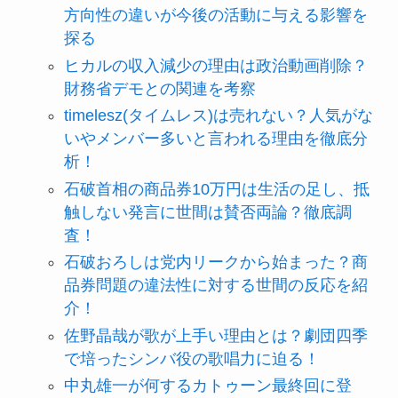
方向性の違いが今後の活動に与える影響を
探る
ヒカルの収入減少の理由は政治動画削除？
財務省デモとの関連を考察
timelesz(タイムレス)は売れない？人気がな
いやメンバー多いと言われる理由を徹底分
析！
石破首相の商品券10万円は生活の足し、抵
触しない発言に世間は賛否両論？徹底調
査！
石破おろしは党内リークから始まった？商
品券問題の違法性に対する世間の反応を紹
介！
佐野晶哉が歌が上手い理由とは？劇団四季
で培ったシンバ役の歌唱力に迫る！
中丸雄一が何するカトゥーン最終回に登