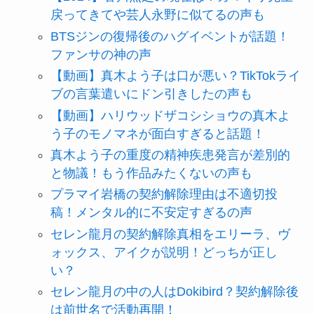
戻ってきてや芸人永野に似てるの声も
BTSジンの復帰後のハグイベントが話題！
ファンサの神の声
【動画】真木よう子は口が悪い？TikTokライ
ブの言葉遣いにドン引きしたの声も
【動画】ハリウッドザコシショウの真木よ
う子のモノマネが面白すぎると話題！
真木よう子の重度の精神疾患発言が差別的
と物議！もう作品みたくないの声も
プラマイ岩橋の契約解除理由は不適切投
稿！メンタル的に不安定すぎるの声
セレン龍月の契約解除真相をエリーラ、ヴ
ォックス、アイクが説明！どっちが正し
い？
セレン龍月の中の人はDokibird？契約解除後
は前世名で活動再開！