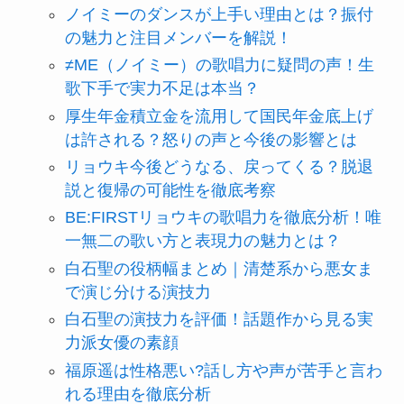
ノイミーのダンスが上手い理由とは？振付
の魅力と注目メンバーを解説！
≠ME（ノイミー）の歌唱力に疑問の声！生
歌下手で実力不足は本当？
厚生年金積立金を流用して国民年金底上げ
は許される？怒りの声と今後の影響とは
リョウキ今後どうなる、戻ってくる？脱退
説と復帰の可能性を徹底考察
BE:FIRSTリョウキの歌唱力を徹底分析！唯
一無二の歌い方と表現力の魅力とは？
白石聖の役柄幅まとめ｜清楚系から悪女ま
で演じ分ける演技力
白石聖の演技力を評価！話題作から見る実
力派女優の素顔
福原遥は性格悪い?話し方や声が苦手と言わ
れる理由を徹底分析