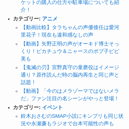
ケットの購入の仕方や駐車場についても紹
介！
カテゴリー:
アニメ
【動画比較】タラちゃんの声優後任は愛河
里花子！現在も違和感なしの声
【動画】矢野正明の声がオーキド博士そっ
くり！ピカチュウ＆ニャースのポプ子ピピ
美も
【鬼滅の刃】宮野真守の童磨役はイメージ
通り？原作読んだ時の脳内再生と同じ声と
話題！
【動画】「今のはメラゾーマではないメラ
だ」ファン注目の名シーンがやっと登場！
カテゴリー:
イベント
鈴木おさむのSMAP小説にキンプリも同じ状
況や永瀬廉もラジオで台本可能性の声も