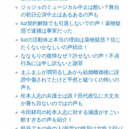
ジョジョのミュージカル中止は酷い？舞台
の初日公演中止はあるあるの声も
luz契約解除でも引退しないでの声！薬物疑
惑で逮捕は事実だった
luzの活動休止本当の理由は薬物疑惑？信じ
たくないかなしいの声続出！
ななもりの復帰なぜ？許せないの声！不貞
行為には申し訳ないと謝罪
まふまふが潤羽るしあから結婚離婚後に誹
謗中傷されてたけど平然と嘘つくの怖いの
声も
松本人志の弁護士は誰？田代政弘に大丈夫
か勝ち目ないのではの声も
今田耕司の松本人志に対する擁護がすごい
酷すぎるの声を紹介！
鈴谷アキの中の人(前世)の性別は女性？顔バ