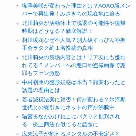
塩澤美咲が変わった理由とは？AOAO新メン
バーで再出発！みさきちの現在地に迫る
北川莉央が活動休止で脱退の可能性や復帰
時期はどうなる？徹底解説！
相川暖花なぜ不人気？別人級すっぴんや握
手会ヲタク約１名投稿の真相
北川莉央の裏垢内容とは！リア友にも嫌わ
れてる？メンバーへの悪口や盗撮画像で謝
罪もファン激怒
中村嶺亜の整形疑惑は本当？顔変わったと
話題の理由とは
若者減税法案に賛否！何が変わる？氷河期
世代との線引きにネットの声が沸騰中
猫宮るながみけねこにパクりと批判され
る！炎上商法も似てると話題に
広末涼子が抱えるメンタルの不安定さと