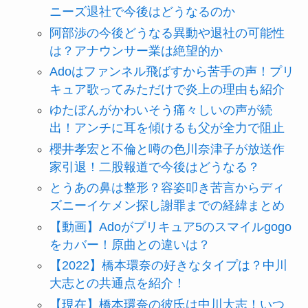
ニーズ退社で今後はどうなるのか
阿部渉の今後どうなる異動や退社の可能性
は？アナウンサー業は絶望的か
Adoはファンネル飛ばすから苦手の声！プリ
キュア歌ってみただけで炎上の理由も紹介
ゆたぼんがかわいそう痛々しいの声が続
出！アンチに耳を傾けるも父が全力で阻止
櫻井孝宏と不倫と噂の色川奈津子が放送作
家引退！二股報道で今後はどうなる？
とうあの鼻は整形？容姿叩き苦言からディ
ズニーイケメン探し謝罪までの経緯まとめ
【動画】Adoがプリキュア5のスマイルgogo
をカバー！原曲との違いは？
【2022】橋本環奈の好きなタイプは？中川
大志との共通点を紹介！
【現在】橋本環奈の彼氏は中川大志！いつ