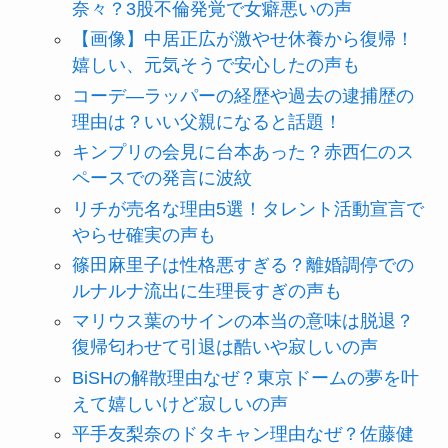
奈々？3股不倫発覚で女癖悪いの声
【画像】中居正広が激やせ休養から復帰！
嬉しい、元気そうで安心したの声も
コーデ―ラッパーの経歴や過去の逮捕歴の
理由は？いい父親になると話題！
キンプリの会見に台本あった？赤西仁のス
ペースでの発言に波紋
リチが売名な理由5選！タレント活動宣言で
やらせ確実の声も
篠田麻里子は性格悪すぎる？離婚調停での
ルナルナ流出に生理長すぎの声も
マリウス葉のサインの本当の意味は脱退？
復帰匂わせて引退は酷いや寂しいの声
BiSHの解散理由なぜ？東京ドームの夢を叶
えて嬉しいけど寂しいの声
平手友梨奈のドタキャン理由なぜ？佐藤健