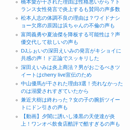
橋本愛が干された理由は性格悪いから？ト
ランス女性発言で炎上するも賛同の声多数
松本人志の体調不良の理由は？ワイドナシ
ョー欠席の原因は浜ちゃんの不倫の声も
富岡義勇や夏油傑を降板する可能性は？声
優交代して欲しいの声も
DJふぉいの深田えいみの発言がキショイに
共感の声！ド正論でスッキリした
深田えいみは炎上商法？男がおごるべきツ
イートはcherry live宣伝のため
中山優馬が干された理由3選！売れなかった
のは溺愛されすぎていたから
兼近大樹は終わった？女の子の腕折ツイー
トにドン引きの声も
【動画】夕闇に誘いし漆黒の天使達が炎
上！ワンオペ飲食店酷評で酷すぎるの声も