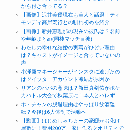
から付き合ってる？
【画像】沢井美優現在も美人と話題！ティ
モンディ高岸宏行との馴れ初めを紹介
【画像】新井恵理那の現在の彼氏は？名前
や年齢まとめ(同棲マッチョ彼)
わたしの幸せな結婚の実写がひどい理由
は？キャストがイメージと合っていないの
声
小澤廉マネージャーがインスタに逃げたの
はツイッターアカウント凍結が原因か
リアンのパパの意味は？新田真剣佑がポケ
カバトル大会で秋葉原に！本人とバレず
ホ・チャンの脱退理由はやっぱり飲酒運
転？今後は6人体制で活動へ
【動画】はじめしゃちょーの豪邸がお化け
屋敷に！費用200万、家に作るクオリティで