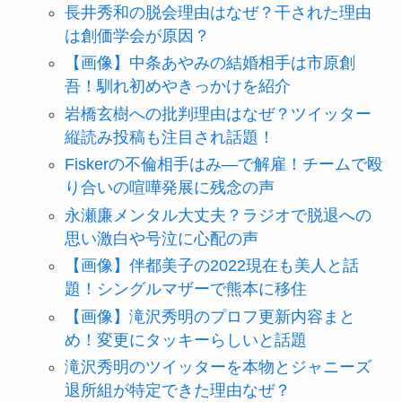
長井秀和の脱会理由はなぜ？干された理由
は創価学会が原因？
【画像】中条あやみの結婚相手は市原創
吾！馴れ初めやきっかけを紹介
岩橋玄樹への批判理由はなぜ？ツイッター
縦読み投稿も注目され話題！
Fiskerの不倫相手はみ―で解雇！チームで殴
り合いの喧嘩発展に残念の声
永瀬廉メンタル大丈夫？ラジオで脱退への
思い激白や号泣に心配の声
【画像】伴都美子の2022現在も美人と話
題！シングルマザーで熊本に移住
【画像】滝沢秀明のプロフ更新内容まと
め！変更にタッキーらしいと話題
滝沢秀明のツイッターを本物とジャニーズ
退所組が特定できた理由なぜ？