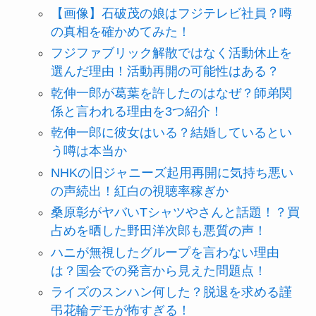
【画像】石破茂の娘はフジテレビ社員？噂
の真相を確かめてみた！
フジファブリック解散ではなく活動休止を
選んだ理由！活動再開の可能性はある？
乾伸一郎が葛葉を許したのはなぜ？師弟関
係と言われる理由を3つ紹介！
乾伸一郎に彼女はいる？結婚しているとい
う噂は本当か
NHKの旧ジャニーズ起用再開に気持ち悪い
の声続出！紅白の視聴率稼ぎか
桑原彰がヤバいTシャツやさんと話題！？買
占めを晒した野田洋次郎も悪質の声！
ハニが無視したグループを言わない理由
は？国会での発言から見えた問題点！
ライズのスンハン何した？脱退を求める謹
弔花輪デモが怖すぎる！