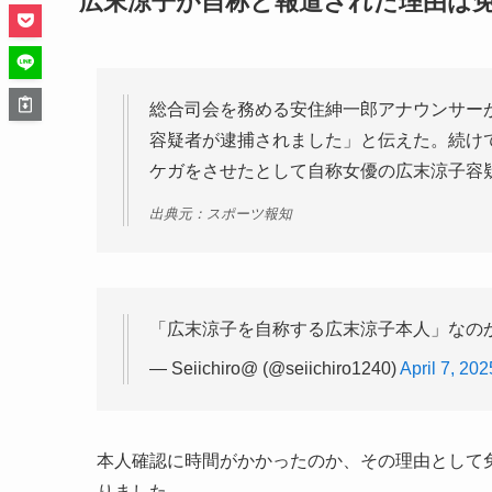
広末涼子が自称と報道された理由は
総合司会を務める安住紳一郎アナウンサー
容疑者が逮捕されました」と伝えた。続け
ケガをさせたとして自称女優の広末涼子容
出典元：スポーツ報知
「広末涼子を自称する広末涼子本人」なの
— Seiichiro@ (@seiichiro1240)
April 7, 202
本人確認に時間がかかったのか、その理由として
りました。