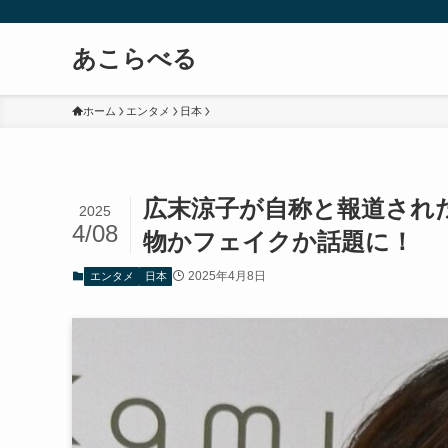
あこらべる
ホーム
エンタメ
日本
広末涼子が自称と報道され
2025
4/08
物かフェイクか話題に！
2025年4月8日
エンタメ
日本