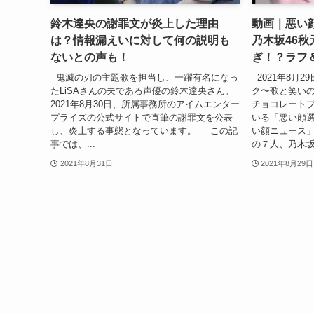
鈴木達央の謝罪文が炎上した理由
動画｜悪い
は？情報漏えいに対して何の説明も
乃木坂46
ないとの声も！
ぎ！？ラフ
鬼滅の刃の主題歌を担当し、一躍有名になっ
2021年8月
たLiSAさんの夫である声優の鈴木達央さん。
ク〜歌と笑いの
2021年8月30日、所属事務所のアイムエンター
チョコレートプラ
プライズの公式サイトで直筆の謝罪文を公表
いる「悪い顔
し、炎上する事態となっています。 この記
い顔ニュース」と
事では、...
の７人、乃木坂4
2021年8月31日
2021年8月29日