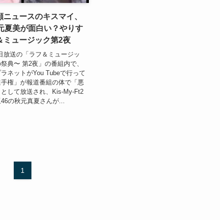
顔ニュースのキスマイ、
秋元夏美が面白い？やりす
＆ミュージック第2夜
29日放送の「ラフ＆ミュージッ
祭典〜 第2夜」の番組内で、
ネットがYou Tubeで行って
選手権」が報道番組の体で「悪
して放送され、Kis-My-Ft2
6の秋元真夏さんが...
1