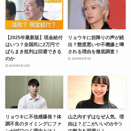
【2025年最新版】現金給付
リョウキに担降りの声が続
はいつ？全国民に2万円で
出？態度悪いや不機嫌と噂
ばらまき批判は回避できる
される理由を徹底調査！
のか
2025年6月7日
2025年6月13日
リョウキに不信感爆発？体
山之内すずはなぜ人気、理
調不良のタイミングにファ
由は？どこがいいのか5つ
ンがザワつく理由とは！
の魅力を深堀り！