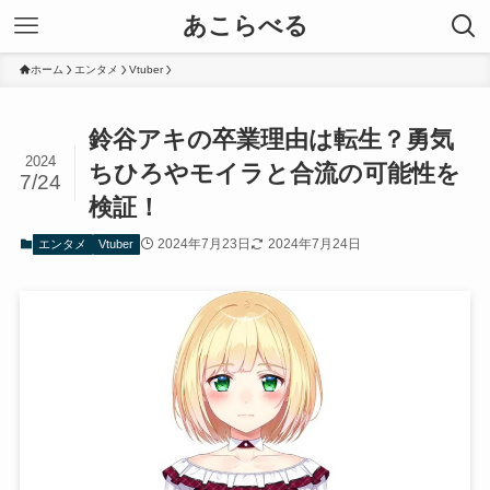
あこらべる
ホーム
エンタメ
Vtuber
鈴谷アキの卒業理由は転生？勇気
2024
ちひろやモイラと合流の可能性を
7/24
検証！
2024年7月23日
2024年7月24日
エンタメ
Vtuber