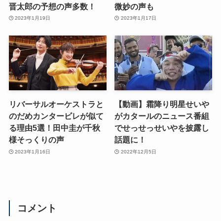
晋太郎の予想の声多数！
微妙の声も
2023年1月19日
2023年1月17日
リバーサルオーケストラと
【動画】霜降り明星せいや
のだめカンタービレが似て
がカタールのニュース番組
る理由5選！田中圭が千秋
でせっせっせいやを披露し
様そっくりの声
話題に！
2023年1月16日
2022年12月5日
コメント