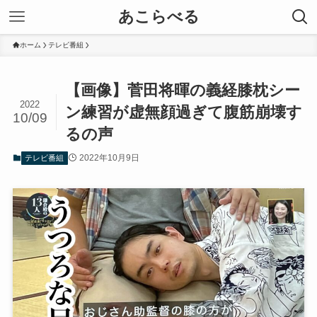
あこらべる
ホーム
テレビ番組
【画像】菅田将暉の義経膝枕シー
2022
ン練習が虚無顔過ぎて腹筋崩壊す
10/09
るの声
2022年10月9日
テレビ番組