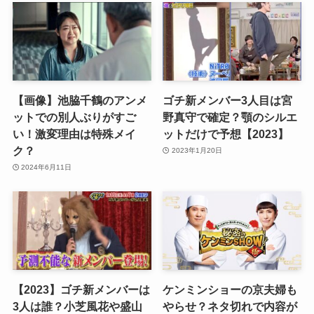
【画像】池脇千鶴のアンメ
ゴチ新メンバー3人目は宮
ットでの別人ぶりがすご
野真守で確定？顎のシルエ
い！激変理由は特殊メイ
ットだけで予想【2023】
ク？
2023年1月20日
2024年6月11日
【2023】ゴチ新メンバーは
ケンミンショーの京夫婦も
3人は誰？小芝風花や盛山
やらせ？ネタ切れで内容が