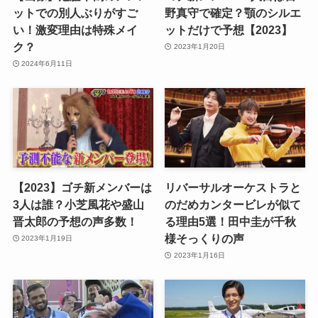
ットでの別人ぶりがすご
野真守で確定？顎のシルエ
い！激変理由は特殊メイ
ットだけで予想【2023】
ク？
2023年1月20日
2024年6月11日
【2023】ゴチ新メンバーは
リバーサルオーケストラと
3人は誰？小芝風花や盛山
のだめカンタービレが似て
晋太郎の予想の声多数！
る理由5選！田中圭が千秋
様そっくりの声
2023年1月19日
2023年1月16日