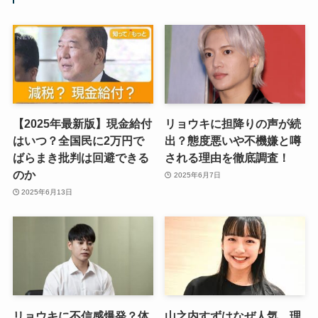
【2025年最新版】現金給付
リョウキに担降りの声が続
はいつ？全国民に2万円で
出？態度悪いや不機嫌と噂
ばらまき批判は回避できる
される理由を徹底調査！
のか
2025年6月7日
2025年6月13日
リョウキに不信感爆発？体
山之内すずはなぜ人気、理