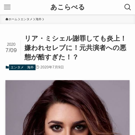
あこらべる
ホーム
エンタメ
海外
リア・ミシェル謝罪しても炎上！
2020
嫌われセレブに！元共演者への悪
7/09
態が酷すぎた！？
2020年7月9日
エンタメ
海外