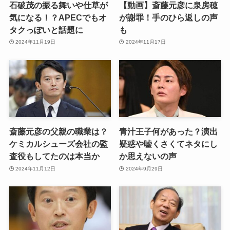
石破茂の振る舞いや仕草が
【動画】斎藤元彦に泉房穂
気になる！？APECでもオ
が謝罪！手のひら返しの声
タクっぽいと話題に
も
2024年11月19日
2024年11月17日
斎藤元彦の父親の職業は？
青汁王子何があった？演出
ケミカルシューズ会社の監
疑惑や嘘くさくてネタにし
査役もしてたのは本当か
か思えないの声
2024年11月12日
2024年9月29日