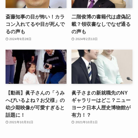
斎藤知事の目が怖い！カラ
二階俊博の書籍代は虚偽記
コン入れてるや目が死んで
載？領収書なしでなぜ通る
るの声も
の声も
2024年9月28日
2024年2月13日
【動画】眞子さんの「うみ
眞子さまの新就職先のNY
へびいるよね？お父様」の
ギャラリーはどこ？ニュー
幼少期映像が可愛すぎると
ヨーク日本人歴史博物館が
話題に！
有力！？
2021年10月31日
2021年10月1日