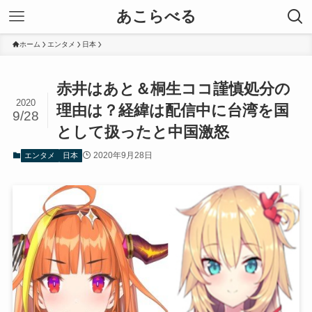
あこらべる
ホーム
エンタメ
日本
赤井はあと＆桐生ココ謹慎処分の
2020
理由は？経緯は配信中に台湾を国
9/28
として扱ったと中国激怒
2020年9月28日
エンタメ
日本