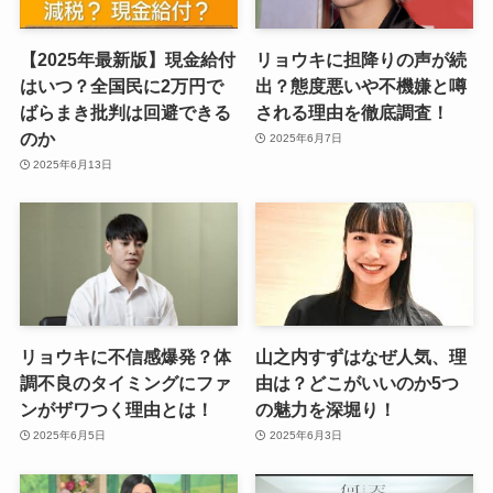
【2025年最新版】現金給付
リョウキに担降りの声が続
はいつ？全国民に2万円で
出？態度悪いや不機嫌と噂
ばらまき批判は回避できる
される理由を徹底調査！
のか
2025年6月7日
2025年6月13日
リョウキに不信感爆発？体
山之内すずはなぜ人気、理
調不良のタイミングにファ
由は？どこがいいのか5つ
ンがザワつく理由とは！
の魅力を深堀り！
2025年6月5日
2025年6月3日