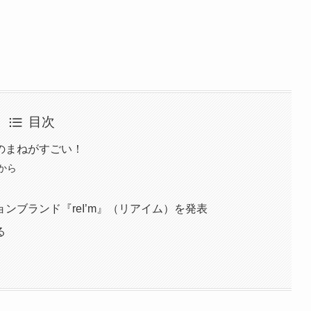
目次
のまねがすごい！
から
ンブランド『reI’m』（リアイム）を発表
る