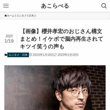
あこらべる
ホーム
エンタメ
日本
【画像】櫻井孝宏のおじさん構文
2023
まとめ！イケボで脳内再生されて
1/19
キツイ笑うの声も
2023年1月18日
2023年1月19日
エンタメ
日本