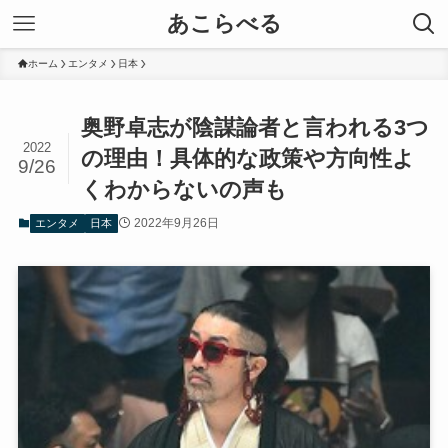
あこらべる
ホーム
エンタメ
日本
奥野卓志が陰謀論者と言われる3つ
2022
の理由！具体的な政策や方向性よ
9/26
くわからないの声も
2022年9月26日
エンタメ
日本