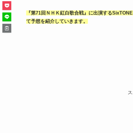
『第71回ＮＨＫ紅白歌合戦』に出演するSixTON
て予想を紹介していきます。
ス