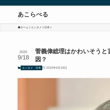
あこらべる
ホーム
エンタメ
日本
菅義偉総理はかわいそうと
2020
9/18
因？
2020年9月18日
エンタメ
日本