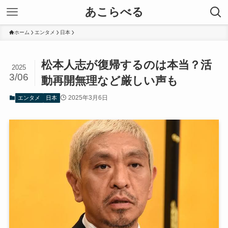
あこらべる
ホーム
エンタメ
日本
松本人志が復帰するのは本当？活
2025
3/06
動再開無理など厳しい声も
2025年3月6日
エンタメ
日本