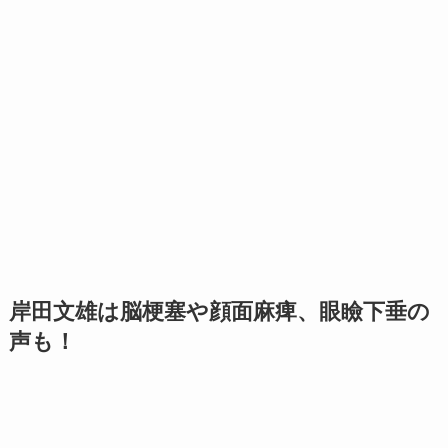
岸田文雄は脳梗塞や顔面麻痺、眼瞼下垂の
声も！