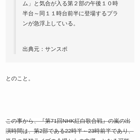
ム」と気合が入る第２部の午後１０時
半台～同１１時台前半に登場するプラ
ンが急浮上している。
出典元：サンスポ
とのこと。
この事から、『第71回NHK紅白歌合戦』の嵐の出
演時間は、第2部である22時半～23時前半であり、