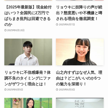
【2025年最新版】現金給付
リョウキに担降りの声が続
はいつ？全国民に2万円で
出？態度悪いや不機嫌と噂
ばらまき批判は回避できる
される理由を徹底調査！
のか
2025年6月7日
2025年6月13日
リョウキに不信感爆発？体
山之内すずはなぜ人気、理
調不良のタイミングにファ
由は？どこがいいのか5つ
ンがザワつく理由とは！
の魅力を深堀り！
2025年6月5日
2025年6月3日