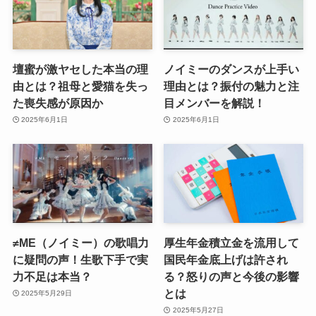
壇蜜が激ヤセした本当の理
ノイミーのダンスが上手い
由とは？祖母と愛猫を失っ
理由とは？振付の魅力と注
た喪失感が原因か
目メンバーを解説！
2025年6月1日
2025年6月1日
≠ME（ノイミー）の歌唱力
厚生年金積立金を流用して
に疑問の声！生歌下手で実
国民年金底上げは許され
力不足は本当？
る？怒りの声と今後の影響
とは
2025年5月29日
2025年5月27日