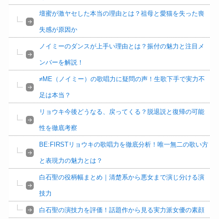
壇蜜が激ヤセした本当の理由とは？祖母と愛猫を失った喪
失感が原因か
ノイミーのダンスが上手い理由とは？振付の魅力と注目メ
ンバーを解説！
≠ME（ノイミー）の歌唱力に疑問の声！生歌下手で実力不
足は本当？
リョウキ今後どうなる、戻ってくる？脱退説と復帰の可能
性を徹底考察
BE:FIRSTリョウキの歌唱力を徹底分析！唯一無二の歌い方
と表現力の魅力とは？
白石聖の役柄幅まとめ｜清楚系から悪女まで演じ分ける演
技力
白石聖の演技力を評価！話題作から見る実力派女優の素顔