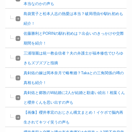
本当なのかの声も
島袋寛子と松本人志の熱愛は本当？破局理由や馴れ初めも
紹介！
佐藤勝利とPORINの馴れ初めは？出会いのきっかけや交際
期間を紹介！
三浦瑠麗は統一教会信者？夫の弁護士が福本修也でひろゆ
きもズブズブと指摘
真剣佑の嫁は岡本奈月で略奪婚？Takaとの三角関係の噂の
真相も紹介！
真剣佑と郷敦のW結婚に2人が結婚と勘違い続出！相葉くん
と櫻井くんを思い出すの声も
【画像】櫻井孝宏のおじさん構文まとめ！イケボで脳内再
生されてキツイ笑うの声も