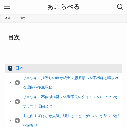
あこらべる
ホーム
目次
目次
日本
リョウキに担降りの声が続出？態度悪いや不機嫌と噂され
る理由を徹底調査！
リョウキに不信感爆発？体調不良のタイミングにファンが
ザワつく理由とは！
山之内すずはなぜ人気、理由は？どこがいいのか5つの魅力
を深堀り！