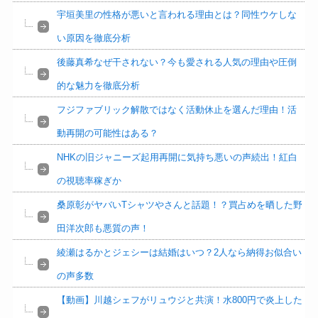
宇垣美里の性格が悪いと言われる理由とは？同性ウケしな
い原因を徹底分析
後藤真希なぜ干されない？今も愛される人気の理由や圧倒
的な魅力を徹底分析
フジファブリック解散ではなく活動休止を選んだ理由！活
動再開の可能性はある？
NHKの旧ジャニーズ起用再開に気持ち悪いの声続出！紅白
の視聴率稼ぎか
桑原彰がヤバいTシャツやさんと話題！？買占めを晒した野
田洋次郎も悪質の声！
綾瀬はるかとジェシーは結婚はいつ？2人なら納得お似合い
の声多数
【動画】川越シェフがリュウジと共演！水800円で炎上した