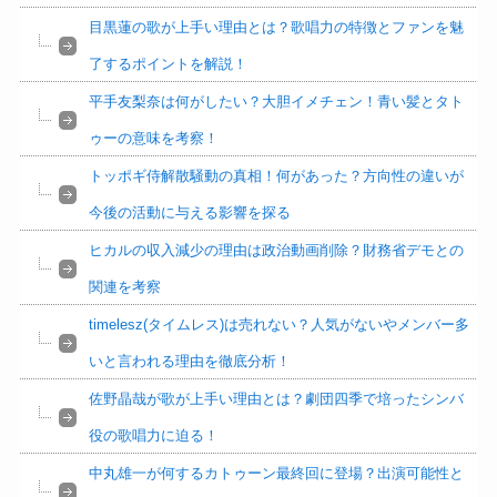
目黒蓮の歌が上手い理由とは？歌唱力の特徴とファンを魅
了するポイントを解説！
平手友梨奈は何がしたい？大胆イメチェン！青い髪とタト
ゥーの意味を考察！
トッポギ侍解散騒動の真相！何があった？方向性の違いが
今後の活動に与える影響を探る
ヒカルの収入減少の理由は政治動画削除？財務省デモとの
関連を考察
timelesz(タイムレス)は売れない？人気がないやメンバー多
いと言われる理由を徹底分析！
佐野晶哉が歌が上手い理由とは？劇団四季で培ったシンバ
役の歌唱力に迫る！
中丸雄一が何するカトゥーン最終回に登場？出演可能性と